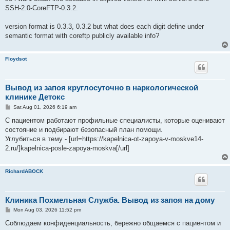
SSH-2.0-CoreFTP-0.3.2.
version format is 0.3.3, 0.3.2 but what does each digit define under
semantic format with coreftp publicly available info?
Floydsot
Вывод из запоя круглосуточно в наркологической
клинике Детокс
P
Sat Aug 01, 2026 6:19 am
o
s
С пациентом работают профильные специалисты, которые оценивают
t
состояние и подбирают безопасный план помощи.
Углубиться в тему - [url=https://kapelnica-ot-zapoya-v-moskve14-
2.ru/]kapelnica-posle-zapoya-moskva[/url]
RichardABOCK
Клиника Похмельная Служба. Вывод из запоя на дому
P
Mon Aug 03, 2026 11:52 pm
o
s
Соблюдаем конфиденциальность, бережно общаемся с пациентом и
t