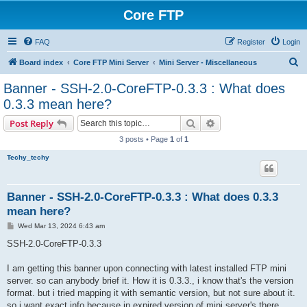
Core FTP
FAQ
Register
Login
S
Board index
Core FTP Mini Server
Mini Server - Miscellaneous
e
Banner - SSH-2.0-CoreFTP-0.3.3 : What does
a
0.3.3 mean here?
r
Search
Advanced search
Post Reply
c
3 posts • Page
1
of
1
h
Techy_techy
Banner - SSH-2.0-CoreFTP-0.3.3 : What does 0.3.3
mean here?
P
Wed Mar 13, 2024 6:43 am
o
s
SSH-2.0-CoreFTP-0.3.3
t
I am getting this banner upon connecting with latest installed FTP mini
server. so can anybody brief it. How it is 0.3.3., i know that's the version
format. but i tried mapping it with semantic version, but not sure about it.
so i want exact info because in expired version of mini server's there